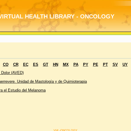
VIRTUAL HEALTH LIBRARY - ONCOLOGY
CO
CR
EC
ES
GT
HN
MX
PA
PY
PE
PT
SV
UY
V
l Dolor (AVED)
uerrevere.
Unidad de Mastología y de Quimioterapia
para el Estudio del Melanoma
VHL-ONCOLOGY