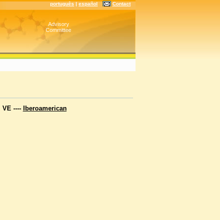
português
|
español
Contact
Advisory
Committee
E ----
Iberoamerican