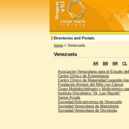
Directories and Portals
home
> Venezuela
Venezuela
AR
BB
BR
CL
Asociación Venezolana para el Estudio de
Centro Clínico de Estereotaxia
Centro Clínico de Maternidad Leopoldo Ag
Fundación Amigos del Niño con Cáncer
Grupo Multidiscliplinario y Multicéntrico 
Instituto Oncológico “Dr. Luis Razetti”
Senos Ayuda
Sociedad Anticancerosa de Venezuela
Sociedad Venezolana de Mastología
Sociedad Venezolana de Oncologia