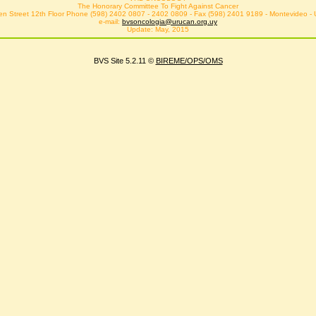
The Honorary Committee To Fight Against Cancer
n Street 12th Floor Phone (598) 2402 0807 - 2402 0809 - Fax (598) 2401 9189 - Montevideo -
e-mail:
bvsoncologia@urucan.org.uy
Update: May, 2015
BVS Site 5.2.11 ©
BIREME/OPS/OMS